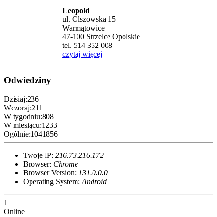
Leopold
ul. Olszowska 15
Warmątowice
47-100 Strzelce Opolskie
tel. 514 352 008
czytaj więcej
Odwiedziny
Dzisiaj:
236
Wczoraj:
211
W tygodniu:
808
W miesiącu:
1233
Ogólnie:
1041856
Twoje IP:
216.73.216.172
Browser:
Chrome
Browser Version:
131.0.0.0
Operating System:
Android
1
Online