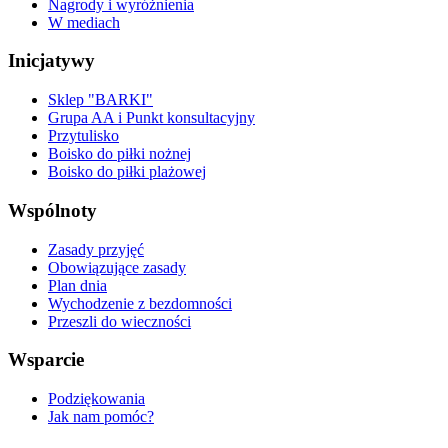
Nagrody i wyróżnienia
W mediach
Inicjatywy
Sklep "BARKI"
Grupa AA i Punkt konsultacyjny
Przytulisko
Boisko do piłki nożnej
Boisko do piłki plażowej
Wspólnoty
Zasady przyjęć
Obowiązujące zasady
Plan dnia
Wychodzenie z bezdomności
Przeszli do wieczności
Wsparcie
Podziękowania
Jak nam pomóc?