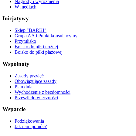
Nagrody i wyróżnienia
W mediach
Inicjatywy
Sklep "BARKI"
Grupa AA i Punkt konsultacyjny
Przytulisko
Boisko do piłki nożnej
Boisko do piłki plażowej
Wspólnoty
Zasady przyjęć
Obowiązujące zasady
Plan dnia
Wychodzenie z bezdomności
Przeszli do wieczności
Wsparcie
Podziękowania
Jak nam pomóc?