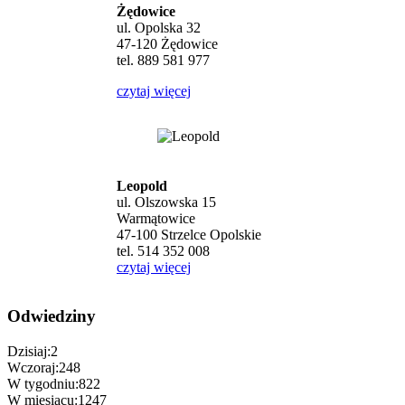
Żędowice
ul. Opolska 32
47-120 Żędowice
tel. 889 581 977
czytaj więcej
Leopold
ul. Olszowska 15
Warmątowice
47-100 Strzelce Opolskie
tel. 514 352 008
czytaj więcej
Odwiedziny
Dzisiaj:
2
Wczoraj:
248
W tygodniu:
822
W miesiącu:
1247