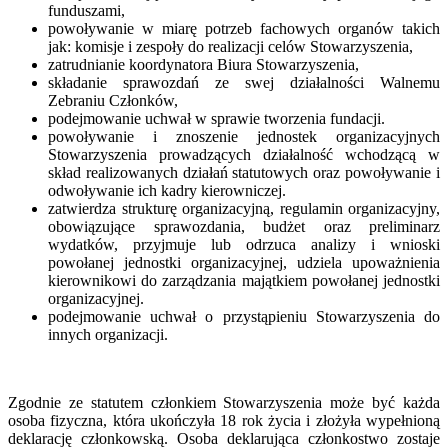
funduszami,
powoływanie w miarę potrzeb fachowych organów takich
jak: komisje i zespoły do realizacji celów Stowarzyszenia,
zatrudnianie koordynatora Biura Stowarzyszenia,
składanie sprawozdań ze swej działalności Walnemu
Zebraniu Członków,
podejmowanie uchwał w sprawie tworzenia fundacji.
powoływanie i znoszenie jednostek organizacyjnych
Stowarzyszenia prowadzących działalność wchodzącą w
skład realizowanych działań statutowych oraz powoływanie i
odwoływanie ich kadry kierowniczej.
zatwierdza strukturę organizacyjną, regulamin organizacyjny,
obowiązujące sprawozdania, budżet oraz preliminarz
wydatków, przyjmuje lub odrzuca analizy i wnioski
powołanej jednostki organizacyjnej, udziela upoważnienia
kierownikowi do zarządzania majątkiem powołanej jednostki
organizacyjnej.
podejmowanie uchwał o przystąpieniu Stowarzyszenia do
innych organizacji.
Zgodnie ze statutem członkiem Stowarzyszenia może być każda
osoba fizyczna, która ukończyła 18 rok życia i złożyła wypełnioną
deklarację członkowską. Osoba deklarująca członkostwo zostaje