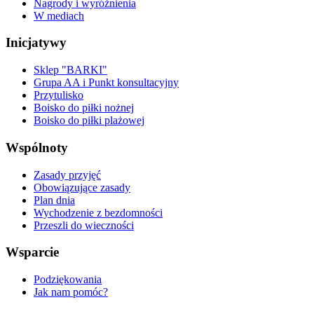
Nagrody i wyróżnienia
W mediach
Inicjatywy
Sklep "BARKI"
Grupa AA i Punkt konsultacyjny
Przytulisko
Boisko do piłki nożnej
Boisko do piłki plażowej
Wspólnoty
Zasady przyjęć
Obowiązujące zasady
Plan dnia
Wychodzenie z bezdomności
Przeszli do wieczności
Wsparcie
Podziękowania
Jak nam pomóc?