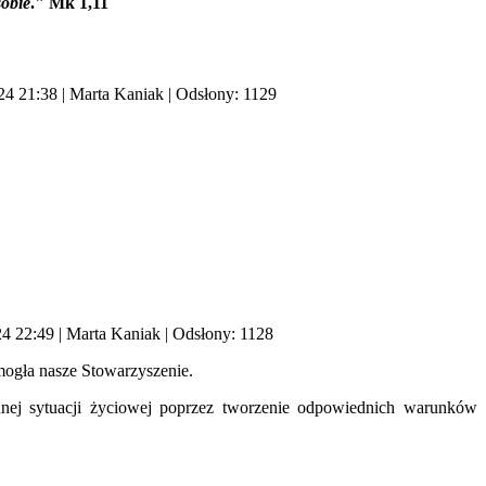
obie
." Mk 1,11
24 21:38
|
Marta Kaniak
| Odsłony: 1129
24 22:49
|
Marta Kaniak
| Odsłony: 1128
mogła nasze Stowarzyszenie.
ej sytuacji życiowej poprzez tworzenie odpowiednich warunków