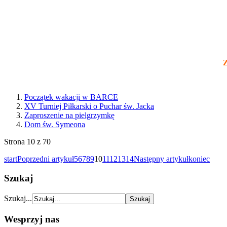
Z
Początek wakacji w BARCE
XV Turniej Piłkarski o Puchar św. Jacka
Zaproszenie na pielgrzymkę
Dom św. Symeona
Strona 10 z 70
start
Poprzedni artykuł
5
6
7
8
9
10
11
12
13
14
Następny artykuł
koniec
Szukaj
Szukaj...
Wesprzyj nas