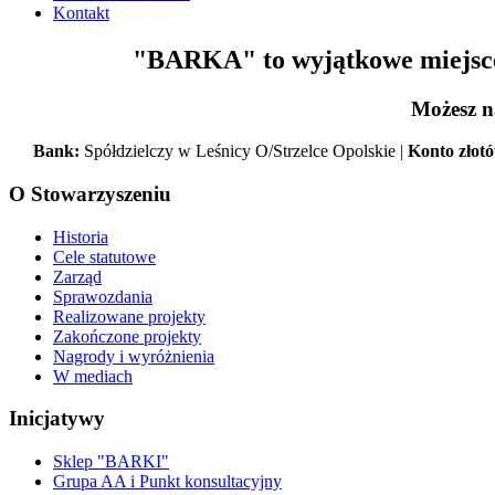
Kontakt
"BARKA" to wyjątkowe miejsce,
Możesz n
Bank:
Spółdzielczy w Leśnicy O/Strzelce Opolskie |
Konto złot
O Stowarzyszeniu
Historia
Cele statutowe
Zarząd
Sprawozdania
Realizowane projekty
Zakończone projekty
Nagrody i wyróżnienia
W mediach
Inicjatywy
Sklep "BARKI"
Grupa AA i Punkt konsultacyjny