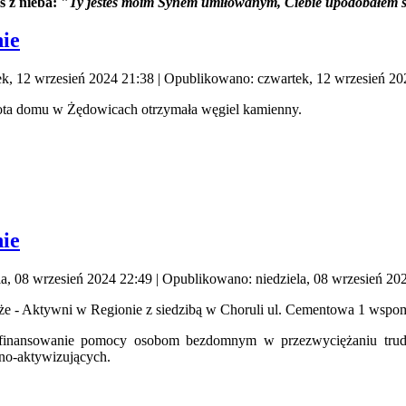
os z nieba: "
Ty jesteś moim Synem umiłowanym, Ciebie upodobałem s
ie
k, 12 wrzesień 2024 21:38
|
Opublikowano: czwartek, 12 wrzesień 20
ota domu w Żędowicach otrzymała węgiel kamienny.
ie
la, 08 wrzesień 2024 22:49
|
Opublikowano: niedziela, 08 wrzesień 20
że - Aktywni w Regionie z siedzibą w Choruli ul. Cementowa 1 wspo
finansowanie pomocy osobom bezdomnym w przezwyciężaniu trudn
zno-aktywizujących.